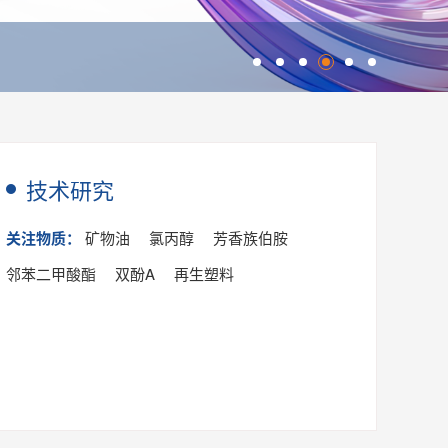
技术研究
关注物质：
矿物油
氯丙醇
芳香族伯胺
邻苯二甲酸酯
双酚A
再生塑料