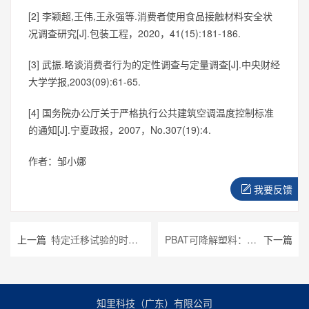
[2] 李颖超,王伟,王永强等.消费者使用食品接触材料安全状
况调查研究[J].包装工程，2020，41(15):181-186.
[3] 武振.略谈消费者行为的定性调查与定量调查[J].中央财经
大学学报,2003(09):61-65.
[4] 国务院办公厅关于严格执行公共建筑空调温度控制标准
的通知[J].宁夏政报，2007，No.307(19):4.
作者：邹小娜
我要反馈
上一篇
特定迁移试验的时间和温度条件选择研究(2)——外卖塑料餐盒
PBAT可降解塑料：VOC的安全性研究
下一篇
知里科技（广东）有限公司