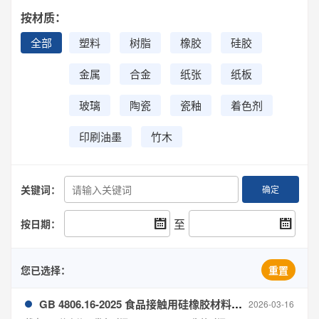
按材质：
全部
塑料
树脂
橡胶
硅胶
金属
合金
纸张
纸板
玻璃
陶瓷
瓷釉
着色剂
印刷油墨
竹木
关键词：
确定
至
按日期：
您已选择：
重置
GB 4806.16-2025 食品接触用硅橡胶材料及制品
2026-03-16