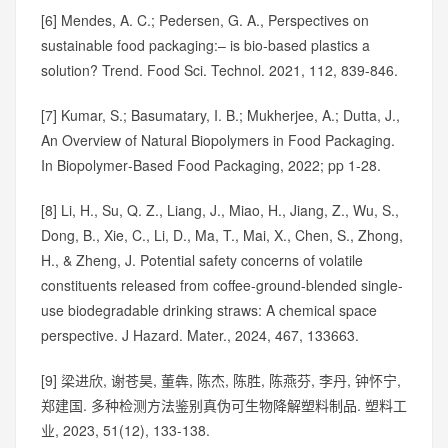
[6] Mendes, A. C.; Pedersen, G. A., Perspectives on
sustainable food packaging:– is bio-based plastics a
solution? Trend. Food Sci. Technol. 2021, 112, 839-846.
[7] Kumar, S.; Basumatary, I. B.; Mukherjee, A.; Dutta, J.,
An Overview of Natural Biopolymers in Food Packaging.
In Biopolymer‐Based Food Packaging, 2022; pp 1-28.
[8] Li, H., Su, Q. Z., Liang, J., Miao, H., Jiang, Z., Wu, S.,
Dong, B., Xie, C., Li, D., Ma, T., Mai, X., Chen, S., Zhong,
H., & Zheng, J. Potential safety concerns of volatile
constituents released from coffee-ground-blended single-
use biodegradable drinking straws: A chemical space
perspective. J Hazard. Mater., 2024, 467, 133663.
[9] 梁进欣, 谢苍昊, 董犇, 陈杰, 陈胜, 陈燕芬, 李丹, 钟怀宁,
郑建国. 多种检测方法鉴别真伪可生物降解塑料制品. 塑料工
业, 2023, 51(12), 133-138.