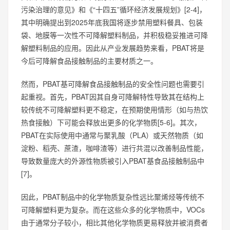
污染治理的意见》和《“十四五”循环经济发展规划》[2-4]，
其中明确提出到2025年底我国将逐步禁用塑料餐具、包装
袋、地膜等一次性不可降解塑料制品，并积极稳妥推进可降
解塑料制品的应用。因此从产业发展趋势来看，PBAT将是
今后可降解食品接触制品的主要材质之一。
然而，PBAT基可降解食品接触制品的安全性问题也需要引
起重视。首先，PBAT因其自身可降解特性导致其在结构上
较传统不可降解塑料更不稳定，在预期使用情形（如与热饮
热食接触）下可能会释放出更多的化学物质[5-6]。其次，
PBAT在实际使用中通常与聚乳酸（PLA）或天然物质（如
淀粉、稻壳、蔗渣，咖啡渣等）进行共混以改善制品性能，
导致数量庞大的外源性物质被引入PBAT基食品接触制品中
[7]。
因此，PBAT制品中的化学物质复杂性远比聚烯烃等传统不
可降解塑料更为复杂。而在这些众多的化学物质中，VOCs
由于通常分子较小，相比其他化学物质更易释放并被消费者