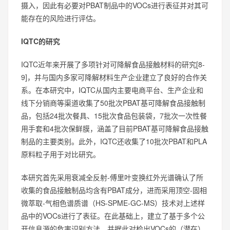
摄入，因此有必要对PBAT制品中的VOCs进行表征并对其可
能存在的风险进行评估。
IQTC的研究
IQTC近年来开展了多项针对可降解食品接触材料的研究[8-
9]，并与国内多家可降解材料生产企业建立了良好的合作关
系。在本研究中，IQTC从国内主要电商平台、生产企业和
线下分销商等渠道收集了50批次PBAT基可降解食品接触制
品，包括24批次餐具、15批次食品包装袋，7批次一次性餐
用手套和4批次保鲜膜，涵盖了目前PBAT基可降解食品接触
制品的主要类别。此外，IQTC还收集了10批次PBAT和PLA
原料粒子用于对比研究。
本研究首先采用衰减全反射-傅里叶变换红外光谱确认了所
收集的食品接触制品均含有PBAT成分，进而采用顶空-固相
微萃取-气相色谱质谱（HS-SPME-GC-MS）技术对上述样
品中的VOCs进行了表征。在此基础上，建立了基于多个公
开信息源的危害识别方法，并据此对检出VOCs的（潜在）