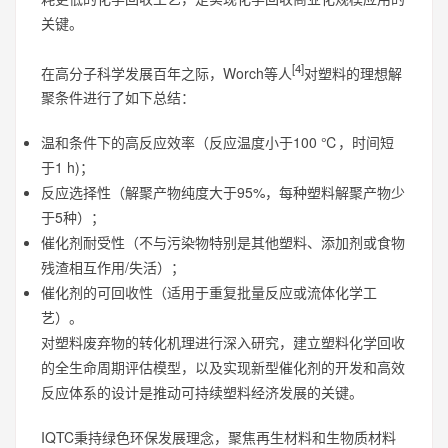
关键。
[4]
在高分子科学发展百年之际，Worch等人
对塑料的理想解
聚条件进行了如下总结：
温和条件下的高反应效率（反应温度小于100 ℃，时间短
于1 h)；
反应选择性（解聚产物纯度大于95%，每种塑料解聚产物少
于5种）；
催化剂耐受性（不与污染物特别是其他塑料、添加剂或食物
残渣相互作用/失活）；
催化剂的可回收性（适用于重复批量反应或流体化学工
艺）。
对塑料废弃物的转化机理进行深入研究，建立塑料化学回收
的全生命周期评估模型，以及实现新型催化剂的开发和高效
反应体系的设计是推动可持续塑料经济发展的关键。
IQTC秉持绿色环保发展理念，聚焦再生材料和生物质材料