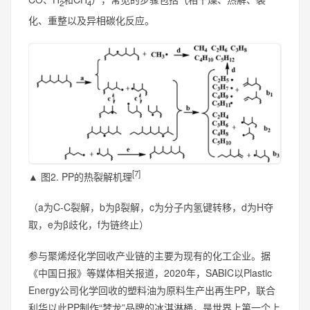
2
4
化、重整以及异相碳化反应。
[7]
▲ 图2. PP的热裂解机理
（a为C-C裂解，b为β裂解，c为分子内氢键转移，d为H夺
取，e为β歧化，f为链终止）
参与聚烯烃化学回收产业链的主要为现有的化工企业。据
《中国日报》等媒体相关报道，2020年，SABIC以Plastic
Energy公司化学回收的塑料油为原料生产出再生PP，联合
利华以此PP制作“梦龙”品牌的冰淇淋桶，是世界上第一个上