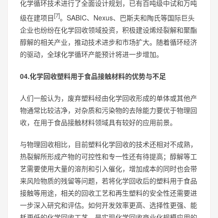
化学循环技术进行了全面设计规划，已有百吨级中试和万吨
[7]
级在建项目
。SABIC、Nexus、巴斯夫和陶氏等国际巨头
企业也纷纷在化学回收领域投资，积极建设烯烃裂解和聚酯
醇解的相关产业，推动技术进步和市场扩大。随着循环经济
的驱动，全球化学循环产能预计将进一步增加。
04.化学回收塑料用于食品接触材料的优势与不足
人们一般认为，废弃塑料经由化学回收形成的单体或其他产
物通常比较洁净，对杂质和污染物的去除能力要优于物理回
收，在用于食品接触材料领域具有较好的应用前景。
与物理回收相比，目前塑料化学回收的技术还相对不成熟，
热裂解所形成产物的可控性和专一性还有待提高；醇解等工
艺需要使用大量的溶剂和引入催化，增加成本的同时也会带
来风险物质的残留等问题，若将化学回收后的塑料用于食品
接触等用途，相关的回收工艺和再生塑料的安全性还需要进
一步深入研究和评估。如何开发效率更高、选择性更强、能
耗更低的化学回收工艺，是实现化学回收商业化规模应用的