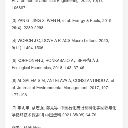
Environmental Chemical Engineering, 2022, 10(1):
106867.
[3] YAN G, JING X, WEN H, et al. Energy & Fuels, 2015,
29(4): 2289-2298.
[4] WORCH J C, DOVE A P. ACS Macro Letters, 2020,
9(11): 1494-1506.
[5] KORHONEN J, HONKASALO A，SEPPÄLÄ J.
Ecological Economics, 2018, 143: 37-46.
[6] AL-SALEM S M, ANTELAVA A, CONSTANTINOU A, et
al. Journal of Environmental Management, 2017, 197:
177-198.
[7] 李明丰, 蔡志强, 邹亮等. 中国石化废旧塑料化学回收与化
学循环技术探索[J].中国塑料,2021,35(08):64-76.
作者：徐灿 博士