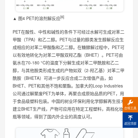
[6]
▲ 图4 PET的溶剂解反应
PET在酸性、中性和碱性的条件下可经过水解可生成对苯二
甲酸（TPA）和乙二醇。PET与过量的醇类发生醇解反应生
成相应的对苯二甲酸酯和乙二醇。在糖酵解过程中，PET可
以有效地转化为对苯二甲酸双羟乙酯（BHET）。PET可由
氨水在70-180 °C的温度下分解生成对苯二甲酰胺和乙二
醇，与其他胺类形成生成的产物如双（2-羟乙基）对苯二甲
酰胺（BHETA）可进一步反应合成二次增值产品，如
BHET、PET和其他不饱和聚酯。加拿大的Loop Industries
公司通过解聚废PET为单体，再聚合成原始品质的PET，用
于食品级塑料包装。中国的树业环保利用化学醇解再生技术
建立BHET生产线，产物可应用在特定工程塑料，高档化妆
合规工具
瓶等领域，得到了国内外企业的高度认可。
返回顶部