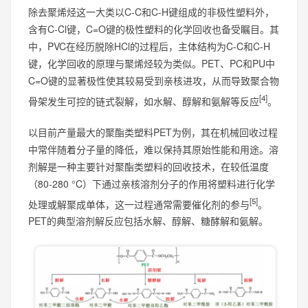
除去聚烯烃这一大类以C-C和C-H键组成的非极性塑料外，
含有C-Cl键，C=O键的极性塑料的化学回收也备受瞩目。其
中，PVC在经历脱除HCl的过程后，主体结构为C-C和C-H
键，化学回收的原理与聚烯烃较为类似。PET、PC和PU中
C=O键的显著极性使其较易受到亲核进攻，从而导致聚合物
[4]
骨架发生可控的链式裂解，如水解、醇解和氨解等反应
。
以目前产量最大的聚酯类塑料PET为例，其在机械回收过程
中常伴随着分子量的降低，难以保持其原始性能和用途。溶
剂解是一种主要针对聚酯类塑料的回收技术，在较低温度
（80-280 °C）下通过亲核溶剂分子的作用将塑料进行化学
[5]
处理或解聚成单体，这一过程通常需要催化剂的参与
。
PET的典型溶剂解反应包括水解、醇解、糖酵解和氨解。