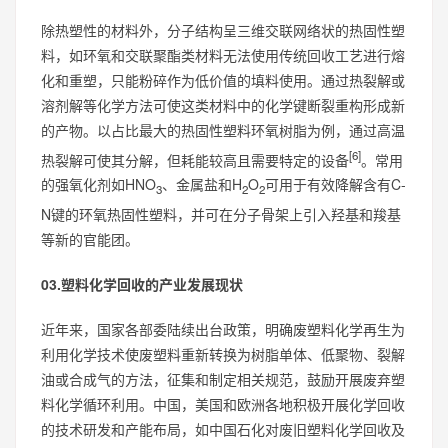
除热塑性的材料外，分子结构呈三维交联网络状的热固性塑
料，如环氧和交联聚酯类材料无法使用传统回收工艺进行熔
化和重塑，只能粉碎作为低价值的填料使用。通过热裂解或
溶剂解等化学方法可使这类材料中的化学键断裂重构形成新
的产物。以占比最大的热固性塑料环氧树脂为例，通过高温
[6]
热裂解可使其分解，但耗能较高且需要特定的设备
。常用
的强氧化剂如HNO
、金属盐和H
O
可用于有效降解含有C-
3
2
2
N键的环氧热固性塑料，并可在分子骨架上引入羟基和羧基
等新的官能团。
03.塑料化学回收的产业发展现状
近年来，国家各部委陆续出台政策，明确废塑料化学再生为
利用化学技术使废塑料重新转换为树脂单体、低聚物、裂解
油或合成气的方法，征集和制定相关规范，鼓励开展废弃塑
料化学循环利用。中国，美国和欧洲各地积极开展化学回收
的技术研发和产能布局，如中国石化对废旧塑料化学回收及