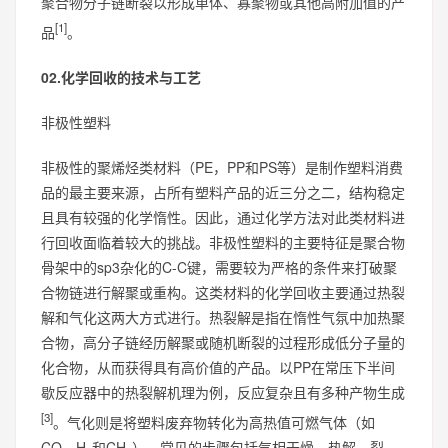
聚合物分子链断裂以形成单体、寡聚物或其他高附加值的产
[1]
品
。
02.化学回收的技术与工艺
非极性塑料
非极性的聚烯烃类材料（PE，PP和PS等）是制作塑料消费
品的最主要来源，占所有塑料产品的近三分之二，结构稳定
且具有较强的化学惰性。因此，通过化学方法对此类材料进
行回收面临着较大的挑战。非极性塑料的主要特征是聚合物
骨架中的sp3杂化的C-C键，需要较为严格的条件来打破聚
合物链进行解聚或重构。这类材料的化学回收主要通过热裂
解和气化这两大方式进行。热裂解是指在惰性气氛中加热聚
合物，高分子链经历解聚或随机断裂的过程形成低分子量的
化合物，从而获得具有高价值的产品。以PP在常压下半间
歇反应器中的热裂解机理为例，反应复杂且有多种产物生成
[3]
。气化则是将塑料废弃物转化为高热值可燃气体（如
CO、H
和CH
），常见的步骤包括气相干燥、热解、裂