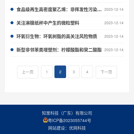
食品级再生高密度聚乙烯：非挥发性污染物的非靶向筛查
2023-12-14
关注淋膜纸杯中产生的微粒塑料
2023-12-14
环氧衍生物：环氧树脂的高关注风险物质
2023-12-14
新型非邻苯类增塑剂：柠檬酸酯和癸二酸酯
2023-12-14
1
2
3
4
上一页
下一页
知里科技（广东）有限公司
粤ICP备2023055744号
网站建设：优网科技