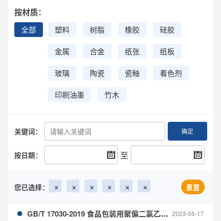
按材质：
全部
塑料
树脂
橡胶
硅胶
金属
合金
纸张
纸板
玻璃
陶瓷
瓷釉
着色剂
印刷油墨
竹木
关键词：
确定
至
按日期：
×
×
×
×
×
×
您已选择：
重置
GB/T 17030-2019 食品包装用聚偏二氯乙烯（PVDC）片状肠衣膜
2023-05-17