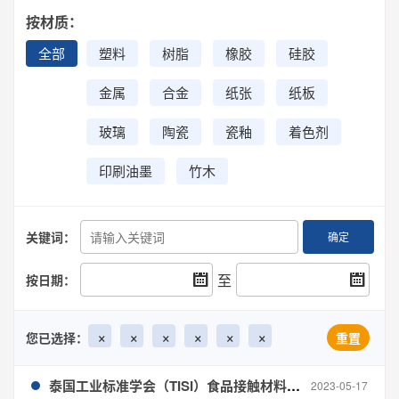
按材质：
全部
塑料
树脂
橡胶
硅胶
金属
合金
纸张
纸板
玻璃
陶瓷
瓷釉
着色剂
印刷油墨
竹木
关键词：
确定
至
按日期：
×
×
×
×
×
×
您已选择：
重置
泰国工业标准学会（TISI）食品接触材料标准合集
2023-05-17