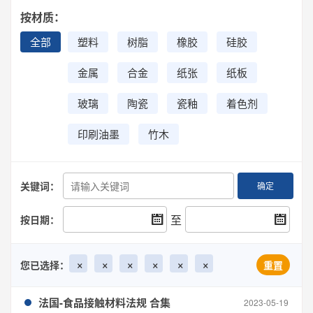
按材质：
全部
塑料
树脂
橡胶
硅胶
金属
合金
纸张
纸板
玻璃
陶瓷
瓷釉
着色剂
印刷油墨
竹木
关键词：
确定
至
按日期：
×
×
×
×
×
×
您已选择：
重置
法国-食品接触材料法规 合集
2023-05-19