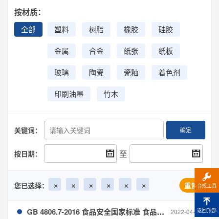
按材质：
全部
塑料
树脂
橡胶
硅胶
金属
合金
纸张
纸板
玻璃
陶瓷
瓷釉
着色剂
印刷油墨
竹木
关键词：
确定
至
按日期：
×
×
×
×
×
×
您已选择：
重置
合规工具
GB 4806.7-2016 食品安全国家标准 食品接触用塑料材料及制品
返回顶部
2022-04-07