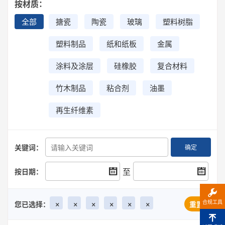
按材质：
全部
搪瓷
陶瓷
玻璃
塑料树脂
塑料制品
纸和纸板
金属
涂料及涂层
硅橡胶
复合材料
竹木制品
粘合剂
油墨
再生纤维素
关键词：
确定
至
按日期：
×
×
×
×
×
×
合规工具
您已选择：
重置