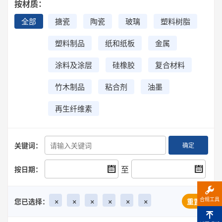
按材质：
全部
搪瓷
陶瓷
玻璃
塑料树脂
塑料制品
纸和纸板
金属
涂料及涂层
硅橡胶
复合材料
竹木制品
粘合剂
油墨
再生纤维素
关键词：
确定
至
按日期：
×
×
×
×
×
×
合规工具
您已选择：
重置