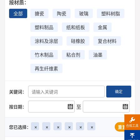
按材质：
全部
搪瓷
陶瓷
玻璃
塑料树脂
塑料制品
纸和纸板
金属
涂料及涂层
硅橡胶
复合材料
竹木制品
粘合剂
油墨
再生纤维素
关键词：
确定
至
按日期：
×
×
×
×
×
×
合规工具
您已选择：
重置